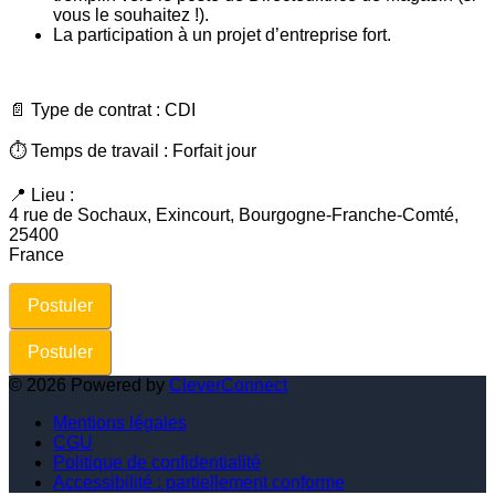
vous le souhaitez !).
La participation à un projet d’entreprise fort.
📄 Type de contrat : CDI
⏱ Temps de travail : Forfait jour
📍 Lieu :
4 rue de Sochaux, Exincourt, Bourgogne-Franche-Comté,
25400
France
Postuler
Postuler
©
2026
Powered by
CleverConnect
Mentions légales
CGU
Politique de confidentialité
Accessibilité : partiellement conforme